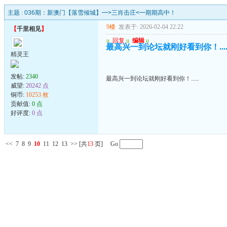
主题 :
036期：新澳门【落雪倾城】━>三肖击庄<━期期高中！
9楼
发表于: 2026-02-04 22:22
【
千里相见
】
u
回复
u
编辑
u
最高兴一到论坛就刚好看到你！....
精灵王
发帖:
2340
最高兴一到论坛就刚好看到你！.....
威望:
20242 点
铜币:
10253 枚
贡献值:
0 点
好评度:
0 点
<<
7
8
9
10
11
12
13
>>
[共
13
页] Go