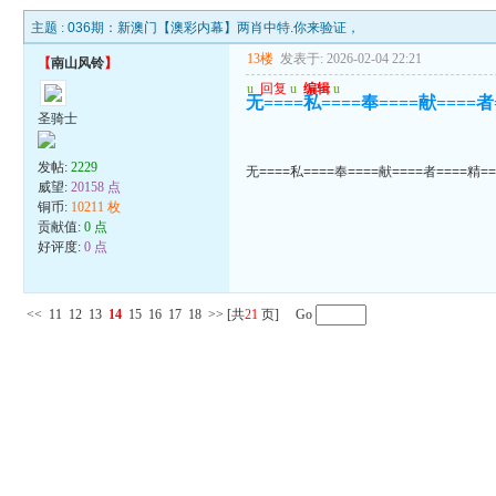
主题 :
036期：新澳门【澳彩内幕】两肖中特.你来验证，
13楼
发表于: 2026-02-04 22:21
【
南山风铃
】
u
回复
u
编辑
u
无====私====奉====献====者
圣骑士
发帖:
2229
无====私====奉====献====者====精=
威望:
20158 点
铜币:
10211 枚
贡献值:
0 点
好评度:
0 点
<<
11
12
13
14
15
16
17
18
>>
[共
21
页] Go