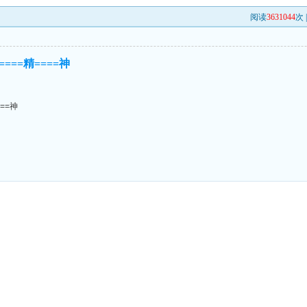
阅读
3631044
次 
====精====神
===神