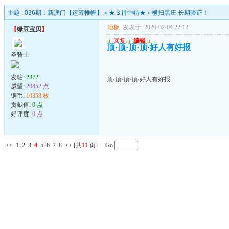
主题 :
036期：新澳门【运筹帷幄】＜★３肖中特★＞横扫黑庄,长期验证！
地板
发表于: 2026-02-04 22:12
【
绿豆宝贝
】
u
回复
u
编辑
u
顶·顶·顶·顶·好人有好报
圣骑士
发帖:
2372
顶·顶·顶·顶·好人有好报
威望:
20452 点
铜币:
10358 枚
贡献值:
0 点
好评度:
0 点
<<
1
2
3
4
5
6
7
8
>>
[共
11
页] Go