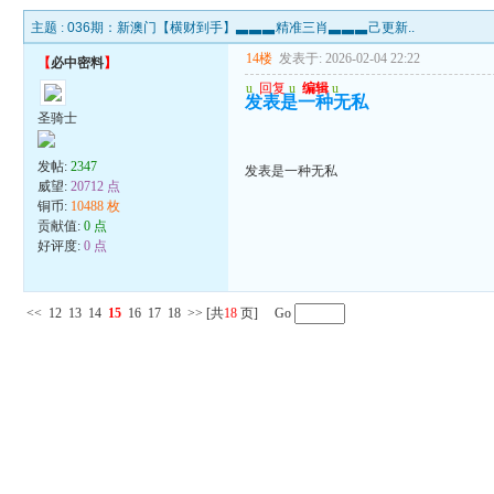
主题 :
036期：新澳门【横财到手】▃▃▃精准三肖▃▃▃己更新..
14楼
发表于: 2026-02-04 22:22
【
必中密料
】
u
回复
u
编辑
u
发表是一种无私
圣骑士
发帖:
2347
发表是一种无私
威望:
20712 点
铜币:
10488 枚
贡献值:
0 点
好评度:
0 点
<<
12
13
14
15
16
17
18
>>
[共
18
页] Go