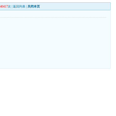
140417
次 |
返回列表
|
关闭本页